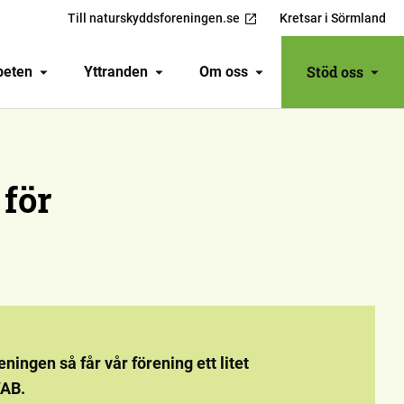
Till naturskyddsforeningen.se
Kretsar i Sörmland
Stöd oss
beten
Yttranden
Om oss
 för
ningen så får vår förening ett litet
VAB.