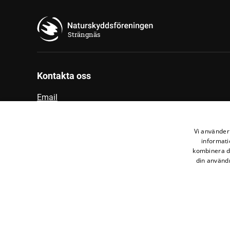
Strängnäs
Kontakta oss
Email
Vi använder 
informati
kombinera de
din användn
Den här webbplatsen drivs av
Glesys AB
med
Bra Mil
©
2026
Naturskyddsföreningen