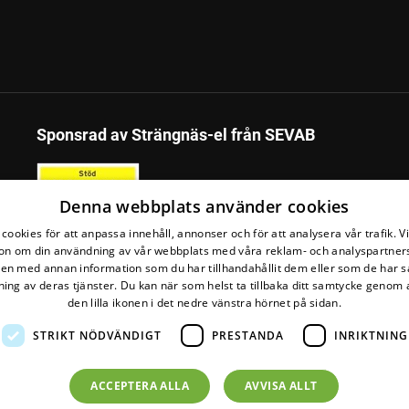
Sponsrad av Strängnäs-el från SEVAB
Denna webbplats använder cookies
cookies för att anpassa innehåll, annonser och för att analysera vår trafik. V
on om din användning av vår webbplats med våra reklam- och analyspartner
n med annan information som du har tillhandahållit dem eller som de har s
ing av deras tjänster. Du kan när som helst ta tillbaka ditt samtycke genom a
den lilla ikonen i det nedre vänstra hörnet på sidan.
STRIKT NÖDVÄNDIGT
PRESTANDA
INRIKTNING
jöval-märkt
el från
Falkenberg Energi
ACCEPTERA ALLA
AVVISA ALLT