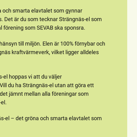
a och smarta elavtalet som gynnar
äs. Det är du som tecknar Strängnäs-el som
al förening som SEVAB ska sponsra.
änsyn till miljön. Elen är 100% förnybar och
gnäs kraftvärmeverk, vilket ligger alldeles
el hoppas vi att du väljer
ll du ha Strängnäs-el utan att göra ett
ödet jämnt mellan alla föreningar som
el.
s-el – det gröna och smarta elavtalet som