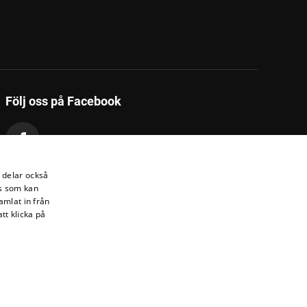
Följ oss på Facebook
i delar också
s som kan
amlat in från
tt klicka på
Om personuppgifter
Om cookies