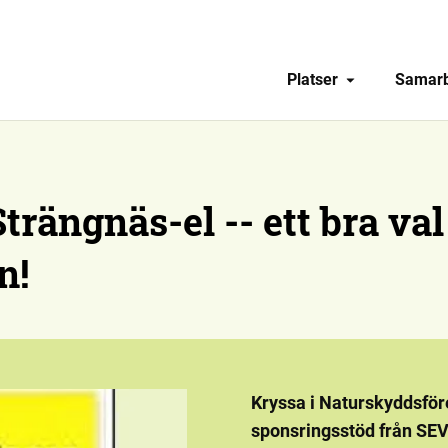
Platser
Samar
Strängnäs-el -- ett bra val
n!
Kryssa i Naturskyddsföre
sponsringsstöd från SE