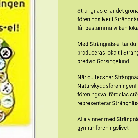
Strängnäs-el är det grön
föreningslivet i Strängn
får bestämma vilken lok
Med Strängnäs-el tar du h
produceras lokalt i Strän
bredvid Gorsingelund.
När du tecknar Strängnäs-
Naturskyddsföreningen! Vi
föreningsval fördelas st
representerar Strängnäs-
Alla vinner med Strängnä
gynnar föreningslivet